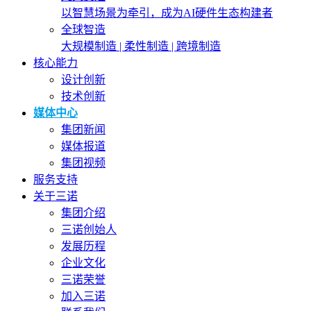
以智慧场景为牵引，成为AI硬件生态构建者
全球智造
大规模制造 | 柔性制造 | 跨境制造
核心能力
设计创新
技术创新
媒体中心
集团新闻
媒体报道
集团视频
服务支持
关于三诺
集团介绍
三诺创始人
发展历程
企业文化
三诺荣誉
加入三诺