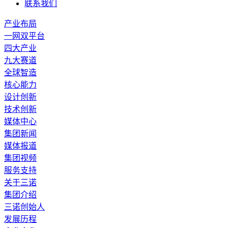
联系我们
产业布局
一网双平台
四大产业
九大赛道
全球智造
核心能力
设计创新
技术创新
媒体中心
集团新闻
媒体报道
集团视频
服务支持
关于三诺
集团介绍
三诺创始人
发展历程