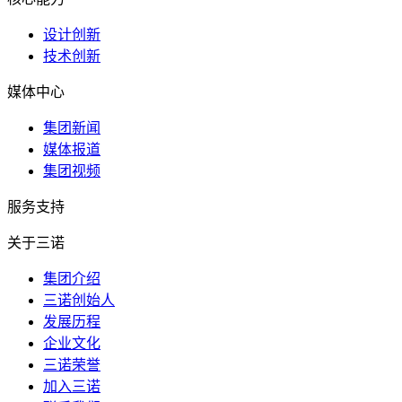
设计创新
技术创新
媒体中心
集团新闻
媒体报道
集团视频
服务支持
关于三诺
集团介绍
三诺创始人
发展历程
企业文化
三诺荣誉
加入三诺