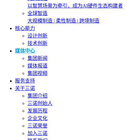
以智慧场景为牵引，成为AI硬件生态构建者
全球智造
大规模制造 | 柔性制造 | 跨境制造
核心能力
设计创新
技术创新
媒体中心
集团新闻
媒体报道
集团视频
服务支持
关于三诺
集团介绍
三诺创始人
发展历程
企业文化
三诺荣誉
加入三诺