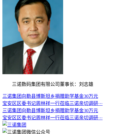
三诺数码集团有限公司董事长：刘志雄
三诺集团向勒县博斯坦乡捐赠助学基金30万元
宝安区区委书记周林祥一行莅临三诺亲切调研···
三诺集团向勒县博斯坦乡捐赠助学基金30万元
宝安区区委书记周林祥一行莅临三诺亲切调研···