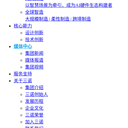
以智慧场景为牵引，成为AI硬件生态构建者
全球智造
大规模制造 | 柔性制造 | 跨境制造
核心能力
设计创新
技术创新
媒体中心
集团新闻
媒体报道
集团视频
服务支持
关于三诺
集团介绍
三诺创始人
发展历程
企业文化
三诺荣誉
加入三诺