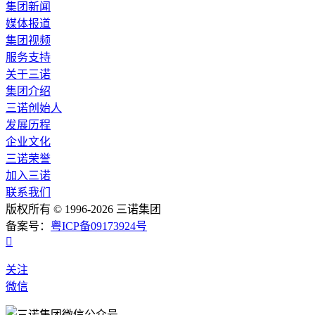
集团新闻
媒体报道
集团视频
服务支持
关于三诺
集团介绍
三诺创始人
发展历程
企业文化
三诺荣誉
加入三诺
联系我们
版权所有 © 1996-2026 三诺集团
备案号：
粤ICP备09173924号

关注
微信