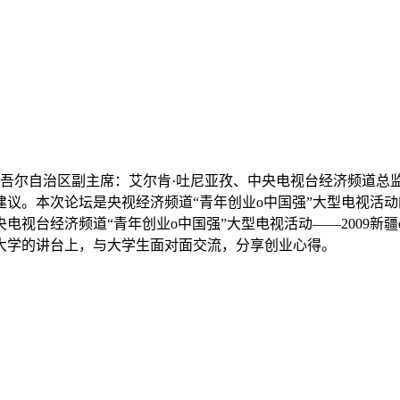
维吾尔自治区副主席：艾尔肯·吐尼亚孜、中央电视台经济频道
议。本次论坛是央视经济频道“青年创业o中国强”大型电视活
电视台经济频道“青年创业o中国强”大型电视活动——2009
大学的讲台上，与大学生面对面交流，分享创业心得。