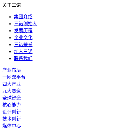
关于三诺
集团介绍
三诺创始人
发展历程
企业文化
三诺荣誉
加入三诺
联系我们
产业布局
一网双平台
四大产业
九大赛道
全球智造
核心能力
设计创新
技术创新
媒体中心