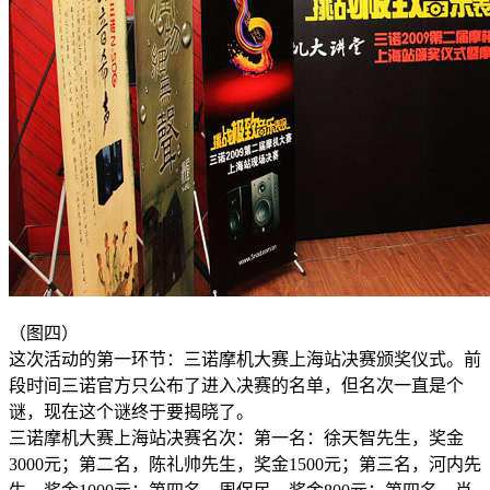
（图四）
这次活动的第一环节：三诺摩机大赛上海站决赛颁奖仪式。前
段时间三诺官方只公布了进入决赛的名单，但名次一直是个
谜，现在这个谜终于要揭晓了。
三诺摩机大赛上海站决赛名次：第一名：徐天智先生，奖金
3000元；第二名，陈礼帅先生，奖金1500元；第三名，河内先