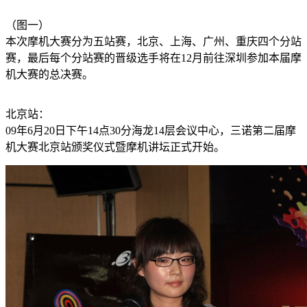
（图一）
本次摩机大赛分为五站赛，北京、上海、广州、重庆四个分站
赛，最后每个分站赛的晋级选手将在12月前往深圳参加本届摩
机大赛的总决赛。
北京站：
09年6月20日下午14点30分海龙14层会议中心，三诺第二届摩
机大赛北京站颁奖仪式暨摩机讲坛正式开始。