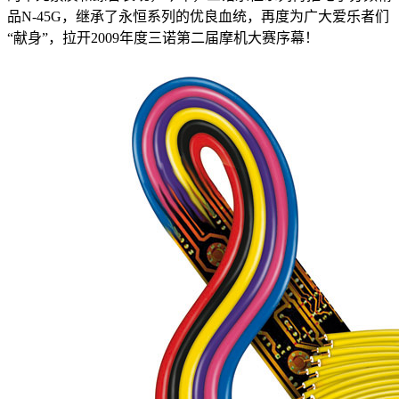
品N-45G，继承了永恒系列的优良血统，再度为广大爱乐者们
“献身”，拉开2009年度三诺第二届摩机大赛序幕！