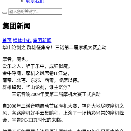
联系我们
集团新闻
首页
媒体中心
集团新闻
华山论剑之 群雄征集令！三诺第二届摩机大赛启动
摩者，魔也。
爱乐之人，醉于乐中，成狂似魔。
金牛呼啸，摩机之风席卷IT江湖，
南帝、北丐、东邪、西毒，虚席以待。
群雄肆起，华山论剑，谁主沉浮？
——三诺音响2009年度第二届摩机大赛正式启动
自2008年三诺音响启动首届摩机大赛，神舟大地尽吹摩机之
风，各路摩机好手云集鹏程，上演了一场精彩异常的摩机峰
会，宣告PC-HIFI时代的来临。