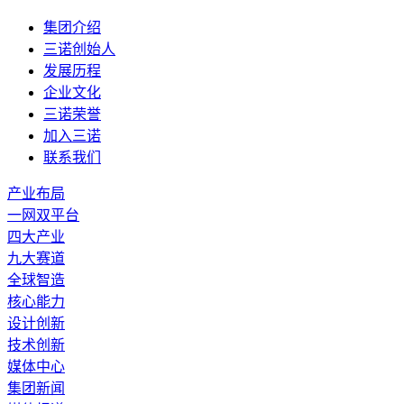
集团介绍
三诺创始人
发展历程
企业文化
三诺荣誉
加入三诺
联系我们
产业布局
一网双平台
四大产业
九大赛道
全球智造
核心能力
设计创新
技术创新
媒体中心
集团新闻