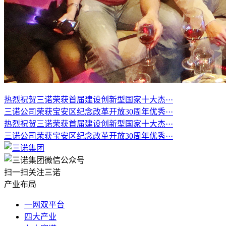
热烈祝贺三诺荣获首届建设创新型国家十大杰···
三诺公司荣获宝安区纪念改革开放30周年优秀···
热烈祝贺三诺荣获首届建设创新型国家十大杰···
三诺公司荣获宝安区纪念改革开放30周年优秀···
扫一扫关注三诺
产业布局
一网双平台
四大产业