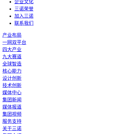
企业文化
三诺荣誉
加入三诺
联系我们
产业布局
一网双平台
四大产业
九大赛道
全球智造
核心能力
设计创新
技术创新
媒体中心
集团新闻
媒体报道
集团视频
服务支持
关于三诺