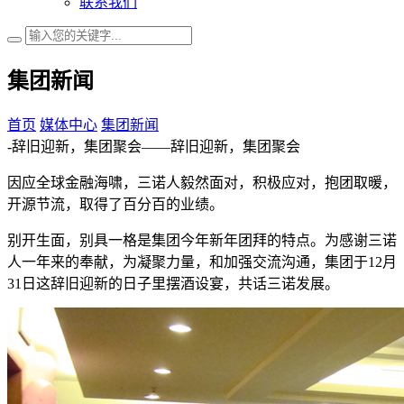
联系我们
集团新闻
首页
媒体中心
集团新闻
-辞旧迎新，集团聚会——辞旧迎新，集团聚会
因应全球金融海啸，三诺人毅然面对，积极应对，抱团取暖，
开源节流，取得了百分百的业绩。
别开生面，别具一格是集团今年新年团拜的特点。为感谢三诺
人一年来的奉献，为凝聚力量，和加强交流沟通，集团于12月
31日这辞旧迎新的日子里摆酒设宴，共话三诺发展。