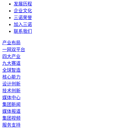
发展历程
企业文化
三诺荣誉
加入三诺
联系我们
产业布局
一网双平台
四大产业
九大赛道
全球智造
核心能力
设计创新
技术创新
媒体中心
集团新闻
媒体报道
集团视频
服务支持