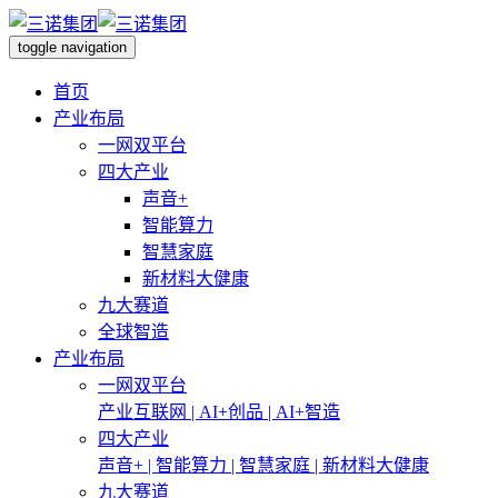
toggle navigation
首页
产业布局
一网双平台
四大产业
声音+
智能算力
智慧家庭
新材料大健康
九大赛道
全球智造
产业布局
一网双平台
产业互联网 | AI+创品 | AI+智造
四大产业
声音+ | 智能算力 | 智慧家庭 | 新材料大健康
九大赛道