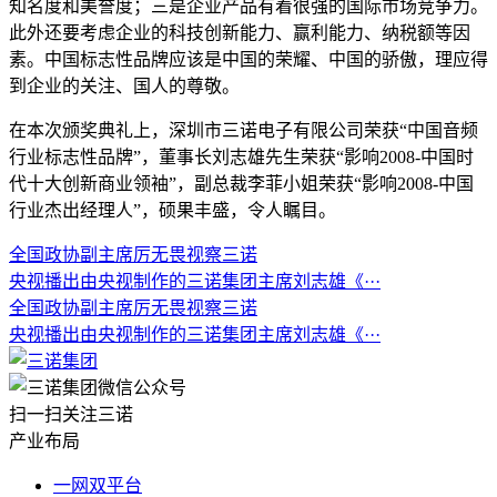
知名度和美誉度；三是企业产品有着很强的国际市场竞争力。
此外还要考虑企业的科技创新能力、赢利能力、纳税额等因
素。中国标志性品牌应该是中国的荣耀、中国的骄傲，理应得
到企业的关注、国人的尊敬。
在本次颁奖典礼上，深圳市三诺电子有限公司荣获“中国音频
行业标志性品牌”，董事长刘志雄先生荣获“影响2008-中国时
代十大创新商业领袖”，副总裁李菲小姐荣获“影响2008-中国
行业杰出经理人”，硕果丰盛，令人瞩目。
全国政协副主席厉无畏视察三诺
央视播出由央视制作的三诺集团主席刘志雄《···
全国政协副主席厉无畏视察三诺
央视播出由央视制作的三诺集团主席刘志雄《···
扫一扫关注三诺
产业布局
一网双平台