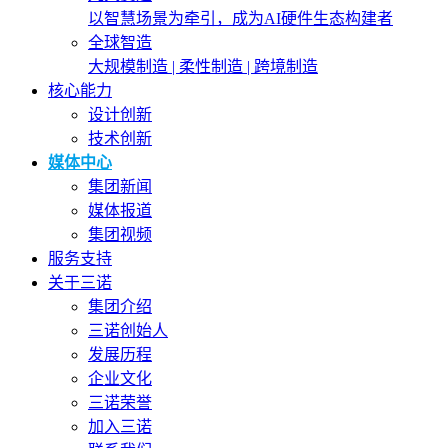
以智慧场景为牵引，成为AI硬件生态构建者
全球智造
大规模制造 | 柔性制造 | 跨境制造
核心能力
设计创新
技术创新
媒体中心
集团新闻
媒体报道
集团视频
服务支持
关于三诺
集团介绍
三诺创始人
发展历程
企业文化
三诺荣誉
加入三诺