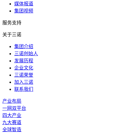
媒体报道
集团视频
服务支持
关于三诺
集团介绍
三诺创始人
发展历程
企业文化
三诺荣誉
加入三诺
联系我们
产业布局
一网双平台
四大产业
九大赛道
全球智造