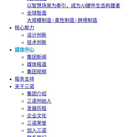
以智慧场景为牵引，成为AI硬件生态构建者
全球智造
大规模制造 | 柔性制造 | 跨境制造
核心能力
设计创新
技术创新
媒体中心
集团新闻
媒体报道
集团视频
服务支持
关于三诺
集团介绍
三诺创始人
发展历程
企业文化
三诺荣誉
加入三诺