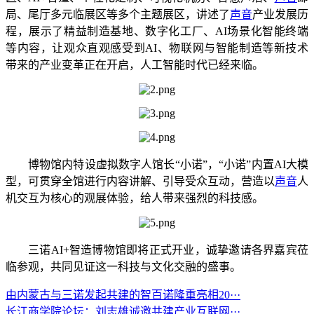
局、尾厅多元临展区等多个主题展区，讲述了
声音
产业发展历
程，展示了精益制造基地、数字化工厂、AI场景化智能终端
等内容，让观众直观感受到AI、物联网与智能制造等新技术
带来的产业变革正在开启，人工智能时代已经来临。
博物馆内特设虚拟数字人馆长“小诺”，“小诺”内置AI大模
型，可贯穿全馆进行内容讲解、引导受众互动，营造以
声音
人
机交互为核心的观展体验，给人带来强烈的科技感。
三诺AI+智造博物馆即将正式开业，诚挚邀请各界嘉宾莅
临参观，共同见证这一科技与文化交融的盛事。
由内蒙古与三诺发起共建的智百诺隆重亮相20···
长江商学院论坛：刘志雄诚邀共建产业互联网···