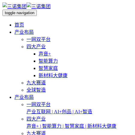
toggle navigation
首页
产业布局
一网双平台
四大产业
声音+
智能算力
智慧家庭
新材料大健康
九大赛道
全球智造
产业布局
一网双平台
产业互联网 | AI+创品 | AI+智造
四大产业
声音+ | 智能算力 | 智慧家庭 | 新材料大健康
九大赛道