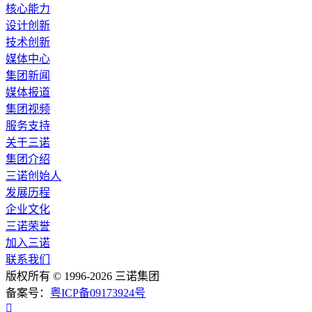
核心能力
设计创新
技术创新
媒体中心
集团新闻
媒体报道
集团视频
服务支持
关于三诺
集团介绍
三诺创始人
发展历程
企业文化
三诺荣誉
加入三诺
联系我们
版权所有 © 1996-2026 三诺集团
备案号：
粤ICP备09173924号
