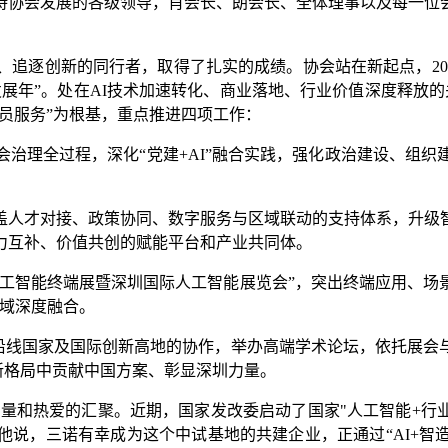
持协会发展的各级领导，肖会长、朗会长、全体理事以及每一位
追逐创新的同行者，取得了扎实的成绩。协会站在新起点，202
展年”。处在AI技术加速转化、商业落地、行业价值深度释放的
会员服务”为根基，重点推进四项工作：
治理全过程，深化“党建+AI”融合实践，强化政治建设、组
盖人才对接、政策协同、数字服务与区域联动的支持体系，升级
力互补、价值共创的赋能平台和产业共同体。
工智能终端展暨深圳国际人工智能展览会”，突出终端应用、场
领域深度融合。
沿线国家及国际创新高地的协作，举办高端学术论坛，依托展会
展新格局中贡献中国方案、彰显深圳力量。
力量和热爱的汇聚。近期，国家发改委启动了国家"人工智能+行业
，三诺有幸成为这个中试基地的共建企业，正通过“AI+智造”