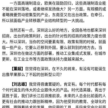
一方面高端制造业，欧美在鼓励回归，这些高端制造业能
不能在深圳落地，或者继续发扬做大？另一方面，有规模的或
者略微要劳动密集型的产业，东南亚又在出台政策，在牵引，
所以就面临产业转移跟产业结构转型的一大挑战。
当然还有一点，深圳这么好的地方，全国各地也都来深圳
招商，出台的政策利好，出台的针对性的招商的政策力度也很
大。所以深圳，当你的空间要素有限、政策有限的时候，就面
临一些产业，它要么迁移到外国，要么就到别的地方去。当
然，深圳也在做这方面的部署，推动工业集成式发展，在城市
更新，在工业立市等方面政策扶持力度越来越大。
【董超】
您觉得在深圳，在不久的将来，有没有可能诞生
出像苹果那么了不起的创新型公司？
【刘志雄】
我觉得毋庸置疑的，肯定有。每个时代都有每
个时代诞生的伟大的企业跟伟大的产品。时代造英雄，青出于
蓝胜于蓝，我们讲长江后浪推前浪，未来的人总会比前面的人
更有社会的推动力跟创新精神，因为他受到的教育、全球化的
视野，跟随着技术的发展，他应用的工具、手段肯定会比前面