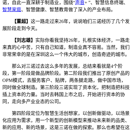
诺，自此一直深耕于制造业，围绕“
声音
+ ”、智慧信息终端、
智慧家庭
、智慧健康、智慧教育做了深入的产业布局。
【董超】
这一路走过来26年，说说咱们三诺经历了几个发
展阶段走到今天。
【刘志雄】
实际你看我坚持26年，扎根实体经济，一路走
来真的心中苦，只有自己知道，制造业真不容易。当然，我们
非常荣幸的是在深圳这么一个伟大的城市，创造奇迹的城市。
那么对三诺过去这么多年的发展，总结来看就是4个阶
段，第一阶段是做品牌阶段。第二阶段我们推出了原创产品的
OPM模式，去服务客户、贴牌，两条腿走路，做中国市场，
同时做全球制造。第三阶段三诺实现了资本化，把制造把科技
插上资本的力量。当时去韩国上市之后，开始进行资本的协
同，走向多产业业态的公司。
第四阶段定位为智慧生活创想家，以创新做驱动，以场景
化应用为需求，用一个新型的创新模型来推动未来新的品类、
新的应用、新的场景，这是三诺在做的探索。那么也希望在这